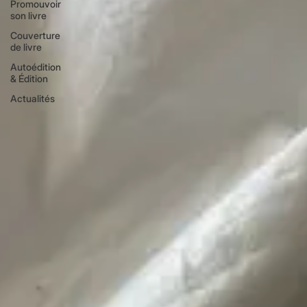
Promouvoir
son livre
Couverture
de livre
Autoédition
& Édition
Actualités