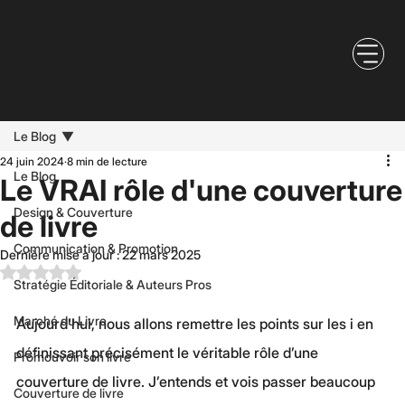
Le Blog
24 juin 2024
8 min de lecture
Le Blog
Le VRAI rôle d'une couverture
Design & Couverture
de livre
Communication & Promotion
Dernière mise à jour :
22 mars 2025
Noté NaN étoiles sur 5.
Stratégie Éditoriale & Auteurs Pros
Marché du Livre
Aujourd'hui, nous allons remettre les points sur les i en 
définissant précisément le véritable rôle d’une 
Promouvoir son livre
couverture de livre. J’entends et vois passer beaucoup 
Couverture de livre