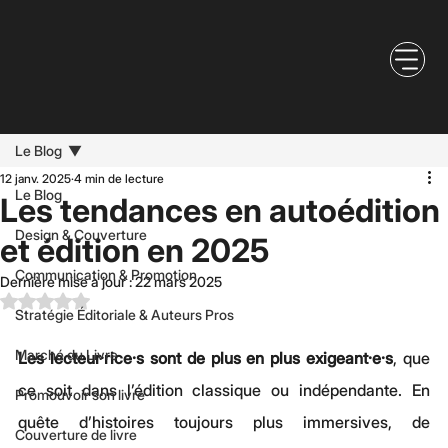
Le Blog
12 janv. 2025
4 min de lecture
Le Blog
Les tendances en autoédition
Design & Couverture
et édition en 2025
Communication & Promotion
Dernière mise à jour :
22 mars 2025
Noté NaN étoiles sur 5.
Stratégie Éditoriale & Auteurs Pros
Marché du Livre
Les lecteur·rice·s sont de plus en plus exigeant·e·s
, que 
ce soit dans l’édition classique ou indépendante. En 
Promouvoir son livre
quête d’histoires toujours plus immersives, de 
Couverture de livre