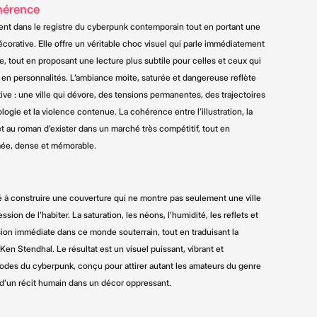
hérence
ment dans le registre du cyberpunk contemporain tout en portant une
décorative. Elle offre un véritable choc visuel qui parle immédiatement
e, tout en proposant une lecture plus subtile pour celles et ceux qui
 en personnalités. L’ambiance moite, saturée et dangereuse reflète
ive : une ville qui dévore, des tensions permanentes, des trajectoires
ogie et la violence contenue. La cohérence entre l’illustration, la
t au roman d’exister dans un marché très compétitif, tout en
mée, dense et mémorable.
hé à construire une couverture qui ne montre pas seulement une ville
ssion de l’habiter. La saturation, les néons, l’humidité, les reflets et
sion immédiate dans ce monde souterrain, tout en traduisant la
Ken Stendhal. Le résultat est un visuel puissant, vibrant et
des du cyberpunk, conçu pour attirer autant les amateurs du genre
 d’un récit humain dans un décor oppressant.