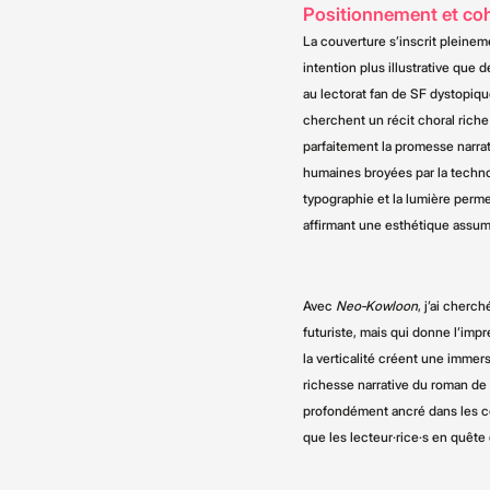
Positionnement et co
La couverture s’inscrit pleine
intention plus illustrative que 
au lectorat fan de SF dystopiqu
cherchent un récit choral riche
parfaitement la promesse narrat
humaines broyées par la technol
typographie et la lumière perme
affirmant une esthétique assu
Avec
Neo‑Kowloon
, j’ai cherc
futuriste, mais qui donne l’impre
la verticalité créent une immer
richesse narrative du roman de 
profondément ancré dans les co
que les lecteur·rice·s en quête