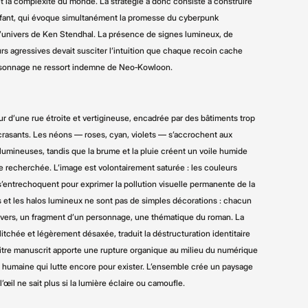
et la complexité du monde. La stratégie a donc consisté à construire
uffant, qui évoque simultanément la promesse du cyberpunk
e l’univers de Ken Stendhal. La présence de signes lumineux, de
rs agressives devait susciter l’intuition que chaque recoin cache
rsonnage ne ressort indemne de Neo‑Kowloon.
r d’une rue étroite et vertigineuse, encadrée par des bâtiments trop
crasants. Les néons — roses, cyan, violets — s’accrochent aux
umineuses, tandis que la brume et la pluie créent un voile humide
e recherchée. L’image est volontairement saturée : les couleurs
 s’entrechoquent pour exprimer la pollution visuelle permanente de la
nes et les halos lumineux ne sont pas de simples décorations : chacun
ivers, un fragment d’un personnage, une thématique du roman. La
litchée et légèrement désaxée, traduit la déstructuration identitaire
itre manuscrit apporte une rupture organique au milieu du numérique
humaine qui lutte encore pour exister. L’ensemble crée un paysage
 l’œil ne sait plus si la lumière éclaire ou camoufle.