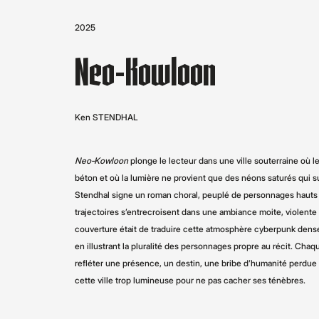
2025
Neo-Kowloon
Ken STENDHAL
Neo‑Kowloon
plonge le lecteur dans une ville souterraine où le
béton et où la lumière ne provient que des néons saturés qui s
Stendhal signe un roman choral, peuplé de personnages hauts 
trajectoires s’entrecroisent dans une ambiance moite, violente 
couverture était de traduire cette atmosphère cyberpunk dense
en illustrant la pluralité des personnages propre au récit. Cha
refléter une présence, un destin, une bribe d’humanité perdue 
cette ville trop lumineuse pour ne pas cacher ses ténèbres.