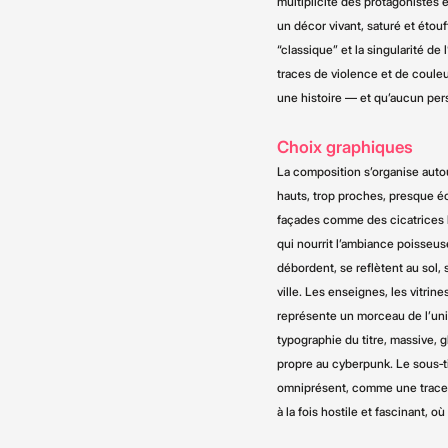
multiplicité des protagonistes 
un décor vivant, saturé et éto
“classique” et la singularité d
traces de violence et de couleu
une histoire — et qu’aucun pe
Choix graphiques
La composition s’organise autou
hauts, trop proches, presque é
façades comme des cicatrices l
qui nourrit l’ambiance poisseus
débordent, se reflètent au sol,
ville. Les enseignes, les vitri
représente un morceau de l’un
typographie du titre, massive, g
propre au cyberpunk. Le sous‑t
omniprésent, comme une trace 
à la fois hostile et fascinant, où